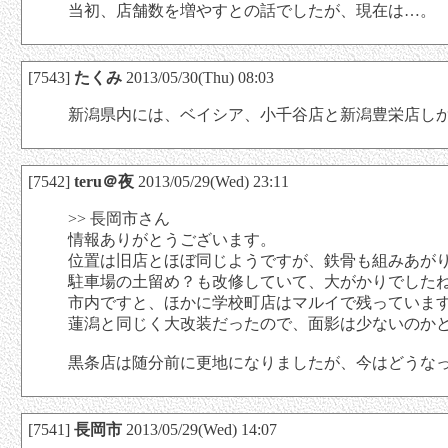
当初、店舗数を増やすとの話でしたが、現在は…。
[7543]
たくみ
2013/05/30(Thu) 08:03
新潟県内には、ベイシア、小千谷店と新潟豊栄店し
[7542]
teru＠夜
2013/05/29(Wed) 23:11
>> 長岡市さん
情報ありがとうございます。
位置は旧店とほぼ同じようですが、鉄骨も組みあが
駐車場の土留め？も改修していて、大がかりでした
市内ですと、ほかに学校町店はマルイで残っていま
蓮潟と同じく大改装だったので、面影は少ないのか
黒条店は随分前に更地になりましたが、今はどうな
[7541]
長岡市
2013/05/29(Wed) 14:07