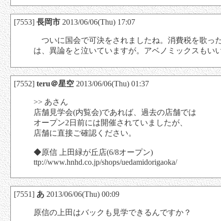
[7553]
長岡市
2013/06/06(Thu) 17:07
ついに国会で可決をされましたね。消費税を歌った
は、異論をと泣いていますが。アベノミックスもい
[7552]
teru＠星空
2013/06/06(Thu) 01:37
>> あさん
店舗見学会(内覧会)であれば、過去の店舗では
オープン2日前には開催されていましたが、
店舗に直接ご確認ください。
◆原信 上田緑が丘店(6/8オープン)
ttp://www.hnhd.co.jp/shops/uedamidorigaoka/
[7551]
あ
2013/06/06(Thu) 00:09
原信の上田はバックも見学できるんですか？