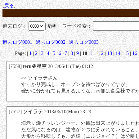
[
戻る
]
過去ログ：
ワード検索：
過去ログ0001
|
過去ログ0002
|
過去ログ0003
Page: |
1
|
2
|
3
|
4
|
5
|
6
|
7
|
8
|
9
|
10
|
11
|
12
|
13
|
14
|
15
|
16
[7558]
teru＠星空
2013/06/11(Tue) 01:12
>> ソイラテさん
すっかり完成し、オープンを待つばかりですが、
確かに分かれても見えるような…南側は食品棟です
[7557]
ソイラテ
2013/06/10(Mon) 23:29
海老ヶ瀬チャレンジャー、外観は出来上がりました
ただ気になるのは、建物が２つに分かれていること
大形から移転しても、酒棟（エルジョイ？）は分離