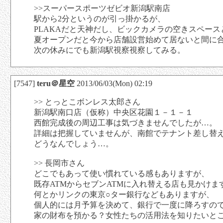
>>スーパースポーツゼビオ新潟駅南店
駅から2分というのが引っ掛かるが、
PLAKAだと天神だし、ビックカメラの空きスペース
夏オープンだと今から店舗設営始めて居ないと間に
次の休みにでも新潟駅視察視察してみる。
[7547]
teru＠星空
2013/06/03(Mon) 02:19
>> とっとこボンレス太郎さん
新潟駅南口店（仮称）中央区花園１－１－１
西館完成後の周辺工事は気づきませんでしたが…。
詳細は把握していませんが、南館でテナント差し替
どうなんでしょう…。
>> 長岡市さん
どこでもあって使い慣れている感もありますが、
既存ATMからセブンATMに入れ替える店も見かけま
何とかリンクの東京○ター銀行などもありますが、
個人的には月予算を決めて、銀行で一度に降ろすの
家の財布を預かる？女性たちの活用法を知りたいと