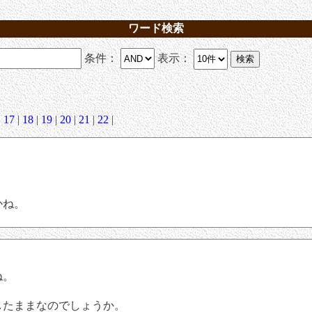
ワード検索
条件：
表示：
|
17
|
18
|
19
|
20
|
21
|
22
|
かね。
ね。
。
したままなのでしょうか。