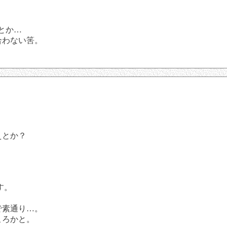
とか…
合わない筈。
えとか？
す。
で素通り…。
ころかと。