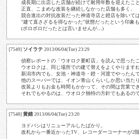
成長期に出店した店舗が続けて耐用年数を迎えたこ
正直、こまめな改装を継続しなかった店舗も多く、
競合進出の対抗改装だった神道寺店と鐙店を除いて
"建て直さざるを得なかった"状態だったという印象
(ボロボロだったとは言いませんが…)
[7549]
ソイラテ
2013/06/04(Tue) 23:29
偵察レポートの「ウオロク要町店」を読んで思った
ウオロクは、同じ場所での建て替えをよくやります
新潟市内でも、女池・神道寺・鐙・河渡でやったん
他のスーパーでは、イオン青山くらいしか思い当た
改装よりもお金も時間もかかって、その間は営業で
それでもやるのは、ウオロク独特の方針でもあるの
[7548]
黄錆
2013/06/04(Tue) 23:20
ヨドバシはリニューアルしたばかり。
改札から一番近かったTV、レコーダーコーナーが2