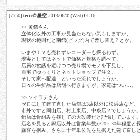
[7550]
teru＠星空
2013/06/05(Wed) 01:16
>> 黄錆さん
立体化以外の工事が見当たらない気もしますが、
現状の範囲だと南館(ビッグ)内で差し替え？とか。
いまやＴＶも売れずレコーダーも振るわず。
現実としてはネットで価格と規格を調べて、
店員の勧誘を避けつつ売り場でモノを下見し、
自宅でゆっくりとネットショップで注文。
そして家へ配達…といった流れでしょうか。
日々の生鮮品は店舗へ行きますが、家電はつい…。
>> ソイラテさん
ゼロにして建て直した店舗は3店以外に松浜店など。
市外ですと岡山店、村上東店、中条店？でしょうか
鐙店は骨組みを残しての大改装だと記憶しています
店名を見ると鐙店以外は営業年数が20～30年程度と
顧客を掴み、さらに十年単位先を見据えた建て直し