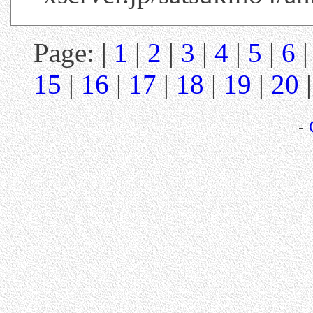
Page: |
1
|
2
|
3
|
4
|
5
|
6
15
|
16
|
17
|
18
|
19
|
20
-