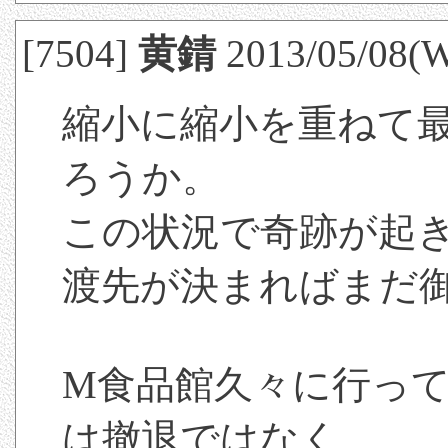
[7504]
黄錆
2013/05/08(W
縮小に縮小を重ねて
ろうか。
この状況で奇跡が起
渡先が決まればまだ
M食品館久々に行っ
は撤退ではなく