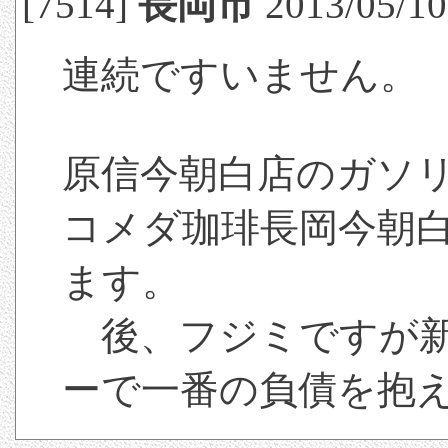
[7514]
長岡市
2013/05/10(
連続ですいません。
原信今朝白店のガソ
コメダ珈琲長岡今朝
ます。
後、フジミですが新
ーで一番の負債を抱