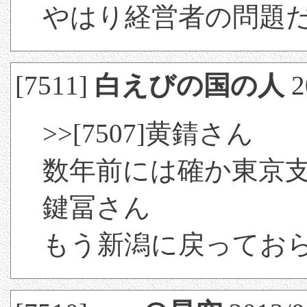
やはり経営者の問題
[7511]
白えびの国の人
2
>>[7507]黄錆さん
数年前には確か東京
鍵冨さん
もう新潟に戻ってお