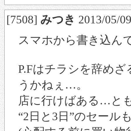
[7508]
みつき
2013/05/09
スマホから書き込ん
P.Fはチラシを辞め
うかねぇ…。
店に行けばある…と
“2日と3日”のセー