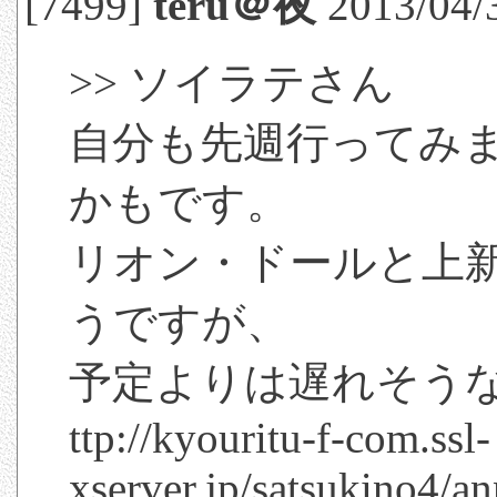
[7499]
teru＠夜
2013/04/3
>> ソイラテさん
自分も先週行ってみ
かもです。
リオン・ドールと上
うですが、
予定よりは遅れそう
ttp://kyouritu-f-com.ssl-
xserver.jp/satsukino4/a