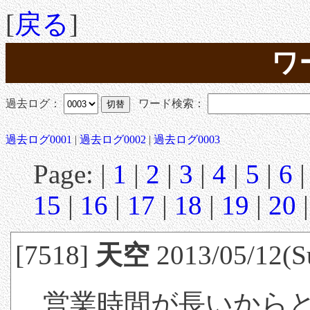
[
戻る
]
ワ
過去ログ：
ワード検索：
過去ログ0001
|
過去ログ0002
|
過去ログ0003
Page: |
1
|
2
|
3
|
4
|
5
|
6
15
|
16
|
17
|
18
|
19
|
20
[7518]
天空
2013/05/12(S
営業時間が長いから