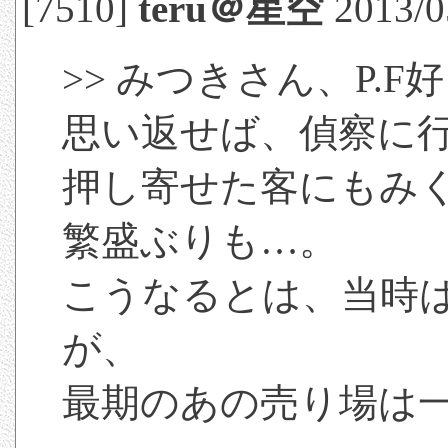
[7510]
teru＠星空
2013/0
>> みつきさん、P.F
思い返せば、偵察に
押し寄せた客にもみ
繁盛ぶりも…。
こうなるとは、当時
が、
最期のあの売り場は