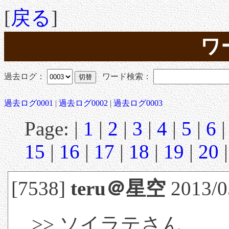
[
戻る
]
ワ
過去ログ：
ワード検索：
過去ログ0001
|
過去ログ0002
|
過去ログ0003
Page: |
1
|
2
|
3
|
4
|
5
|
6
15
|
16
|
17
|
18
|
19
|
20
[7538]
teru＠星空
2013/0
>> ソイラテさん