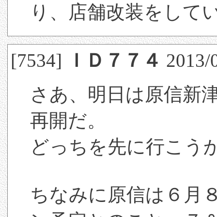
り、店舗改装をして
[7534]
ＩＤ７７４
2013/0
さあ、明日は原信新
再開だ。
どっちを先に行こう
ちなみに原信は６月