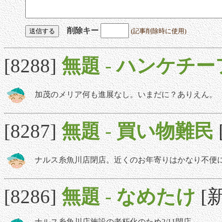
削除キー
(記事削除時に使用)
[8288]
無題
-
ハンケチー
加茂のメリア何も進展なし。いまだに？ありえん。
[8287]
無題
-
買い物難民
ナルス糸魚川店閉店。近くのお年寄りはかなり不便
[8286]
無題
-
なめたけ
[新
ナルス糸魚川店施設の老朽化のため2/11閉店