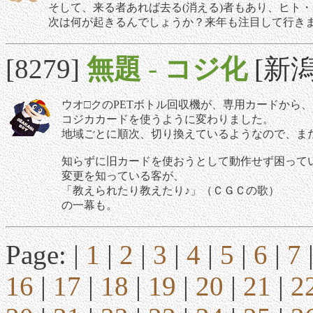
そして、来る者あれば去る(消える)者もあり、ヒト
次は何が起きるんでしょうか？来年も注目して行き
[8279]
無題
-
コジ化
[新潟]
ウオ□クのPETボトル回収機が、専用カードから、
コジカカードを使うように変わりました。
地域ごとに順次、切り換えているようなので、ま
知らずに旧カードを使おうとして動作せず困って
変更を知っている客が、
「教えられたり教えたり♪」（ＣＧＣの歌）
の一幕も。
Page: |
1
|
2
|
3
|
4
|
5
|
6
|
7
16
|
17
|
18
|
19
|
20
|
21
|
2