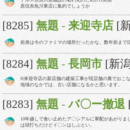
原信糸魚川東店に集約でしょうか
[8285]
無題
-
来迎寺店
[新
前身は今のファミマの場所だったかな。数年前まで
[8284]
無題
-
長岡市
[新潟]
H来迎寺店の新店舗の建築工事が現店舗の裏でおこ
地域のなかでは、古い店舗になるかと思います。
[8283]
無題
-
バ〇ー撤退
10年越しで食い止めたア〇シアルに軍配があがりま
は頭打ちだけどイ〇ンはしぶとい。