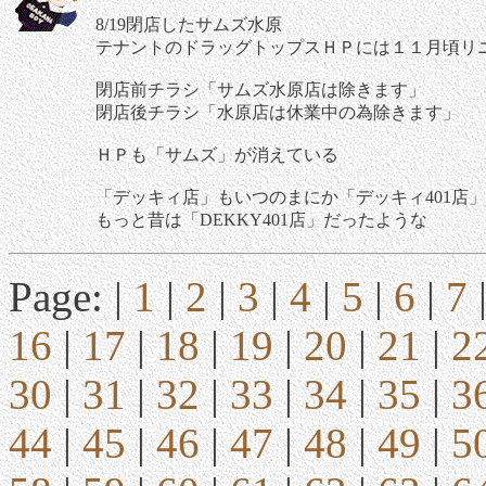
8/19閉店したサムズ水原
テナントのドラッグトップスＨＰには１１月頃リ
閉店前チラシ「サムズ水原店は除きます」
閉店後チラシ「水原店は休業中の為除きます」
ＨＰも「サムズ」が消えている
「デッキィ店」もいつのまにか「デッキィ401店
もっと昔は「DEKKY401店」だったような
Page: |
1
|
2
|
3
|
4
|
5
|
6
|
7
16
|
17
|
18
|
19
|
20
|
21
|
2
30
|
31
|
32
|
33
|
34
|
35
|
3
44
|
45
|
46
|
47
|
48
|
49
|
5