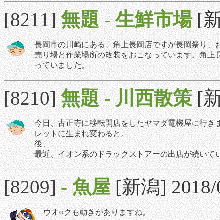
[8211]
無題
-
生鮮市場
[新
長岡市の川崎にある、角上長岡店ですが長岡祭り、
売り場と作業場所の改装をおこなっています。角上
っていました。
[8210]
無題
-
川西散策
[新
今日、古正寺に移転開店をしたヤマダ電機屋に行き
レットに生まれ変わると。
後、
最近、イオン系のドラックストアーの出店が続いて
[8209]
-
魚屋
[新潟] 2018/0
ウオ○クも動きがありますね。