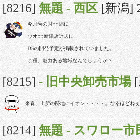
[8216]
無題
-
西区
[新潟] 2
今月号の財○○潟に
ウオ○○新津店近辺に
DSの開発予定が掲載されていました。
余程、魅力ある地域なんでしょうか？
[8215]
-
旧中央卸売市場
来春、上所の跡地にイオン・・・・。なるほどねぇ
[8214]
無題
-
スワロー市