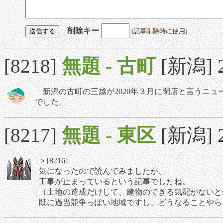
削除キー
(記事削除時に使用)
[8218]
無題
-
古町
[新潟] 2
新潟の古町の三越が2020年３月に閉店と言うニュ
でした。
[8217]
無題
-
東区
[新潟] 2
＞[8216]
気になったので読んでみましたが、
工事が止まっているという記事でしたね。
（土地の造成だけして、建物のできる気配がないと
既に過当競争っぽい地域ですし、どうなることやら