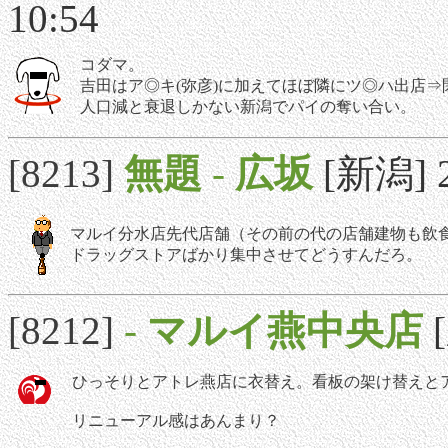
10:54
コダマ。
吉田はア◎キ(弥彦)に加えてほぼ隣にツ◎ハ出店
人口減と衰退しかない新潟でパイの奪い合い。
[8213]
無題
-
広坂
[新潟] 2
マルイ分水店先代店舗（その前の代の店舗建物も飲
ドラッグストアばかり集中させてどうすんだろ。
[8212]
-
マルイ燕中央店
ひっそりとアトレ燕店に衣替え。看板の架け替えと
リニューアル感はあんまり？