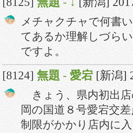
[8125]
無題
-
↓
[新潟] 2017/
メチャクチャで何書い
てあるか理解しづらい
ですよ。
[8124]
無題
-
愛宕
[新潟] 2
きょう、県内初出店
岡の国道８号愛宕交差
制限がかかり店内に入