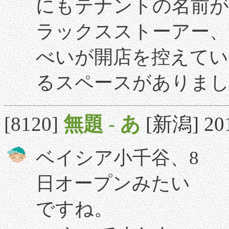
にもテナントの名前が
ラックスストーアー、
べいが開店を控えてい
るスペースがありま
[8120]
無題
-
あ
[新潟] 201
ベイシア小千谷、8
日オープンみたい
ですね。