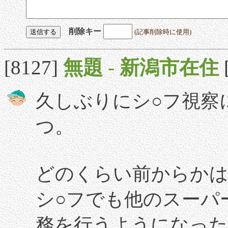
削除キー
(記事削除時に使用)
[8127]
無題
-
新潟市在住
久しぶりにシ○フ視察
つ。
どのくらい前からか
シ○フでも他のスーパ
務を行うようになった