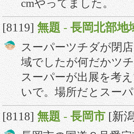
cmやってました。
[8119]
無題
-
長岡北部地
スーパーツチダが閉店
域でしたが何だかツチ
スーパーが出展を考え
いで。場所だとスーパ
[8118]
無題
-
長岡市
[新潟]